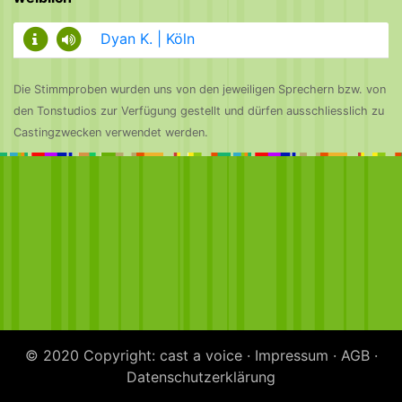
Dyan K. | Köln
Die Stimmproben wurden uns von den jeweiligen Sprechern bzw. von
den Tonstudios zur Verfügung gestellt und dürfen ausschliesslich zu
Castingzwecken verwendet werden.
© 2020 Copyright: cast a voice ·
Impressum
·
AGB
·
Datenschutzerklärung