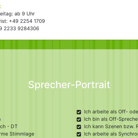
t
eitag: ab 9 Uhr
wist: +49 2254 1709
49 2233 9284306
Sprecher-Portrait
Ich arbeite als Off- o
n
Ich bin als Off-Sprech
ch - DT
Ich kann Szenen bzw. 
me Stimmlage
Ich arbeite als Synchr