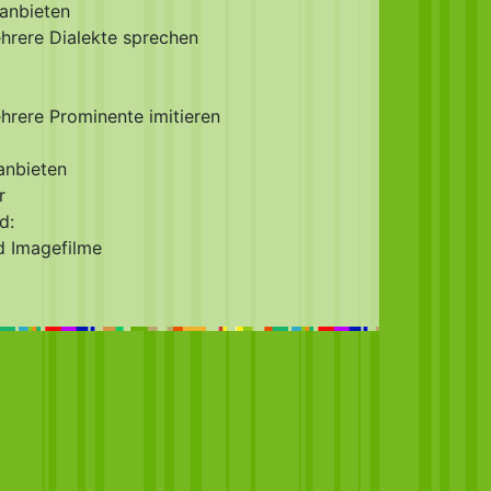
 anbieten
hrere Dialekte sprechen
hrere Prominente imitieren
anbieten
r
d:
d Imagefilme